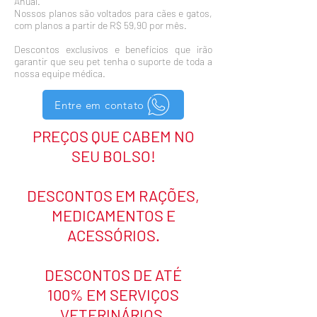
Anual.
Nossos planos são voltados para cães e gatos,
com planos a partir de R$ 59,90 por mês.
Descontos exclusivos e benefícios que irão
garantir que seu pet tenha o suporte de toda a
nossa equipe médica.
Entre em contato
PREÇOS QUE CABEM NO
SEU BOLSO!
DESCONTOS EM RAÇÕES,
MEDICAMENTOS E
ACESSÓRIOS.
DESCONTOS DE ATÉ
100% EM SERVIÇOS
VETERINÁRIOS.