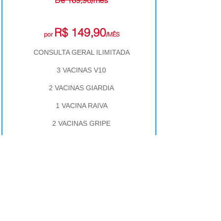
De 169,90/mês
R$ 149,90
por
/MÊS
CONSULTA GERAL ILIMITADA
3 VACINAS V10
2 VACINAS GIARDIA
1 VACINA RAIVA
2 VACINAS GRIPE
2 HEMOGRAMAS
2 DIÁRIAS DE INTERNAÇÃO
100% DE DESCONTO EM CASTRAÇÃO
20% DE DESCONTO EM EXAMES DE
ULTRASSOM E RAIO-X