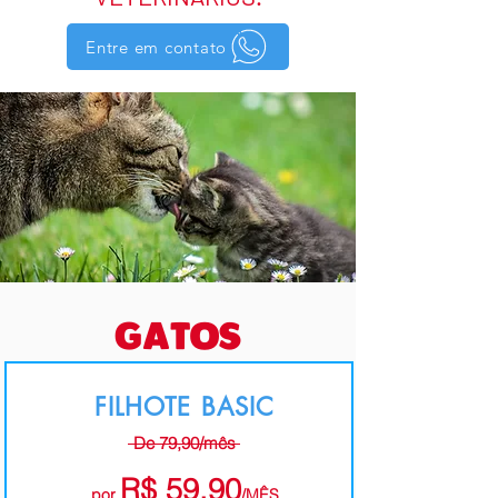
Entre em contato
GATOS
FILHOTE BASIC
De 79,90/mês
R$ 59,90
por
/MÊS