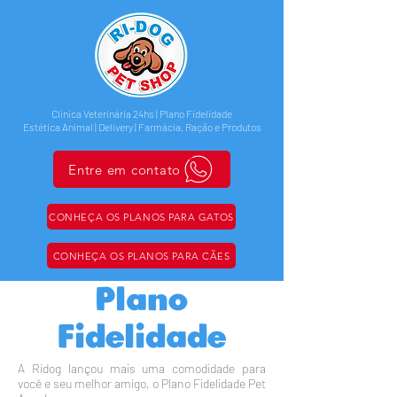
Clínica Veterinária 24hs |
Plano Fidelidade
Estética Animal | Delivery |
Farmácia, Ração e Produtos
Entre em contato
CONHEÇA OS PLANOS PARA GATOS
CONHEÇA OS PLANOS PARA CÃES
Plano
NOVIDADE
Fidelidade
A Ridog lançou mais uma comodidade para
você e seu melhor amigo, o Plano Fidelidade Pet