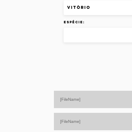
Espécie:
[FileName]
[FileName]