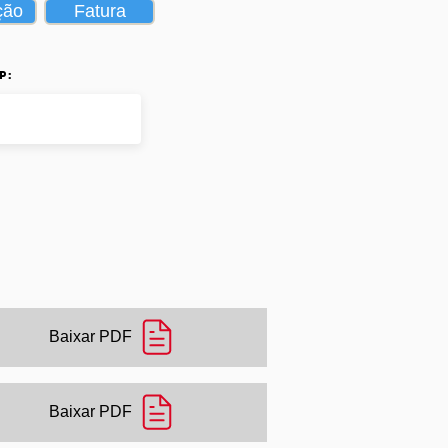
ção
Fatura
p:
Baixar PDF
Baixar PDF