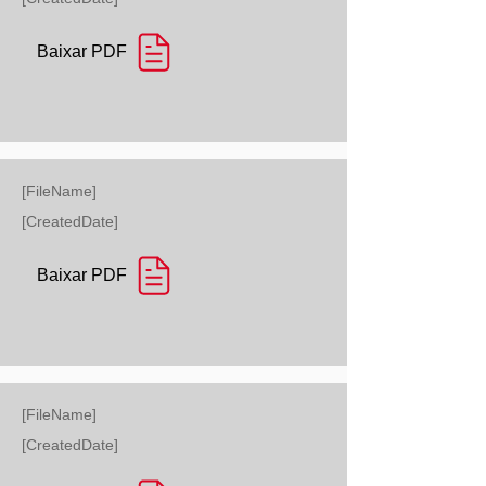
Baixar PDF
[FileName]
[CreatedDate]
Baixar PDF
[FileName]
[CreatedDate]