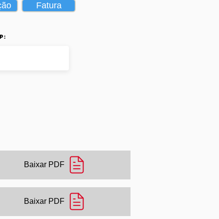
ção
Fatura
p:
Baixar PDF
Baixar PDF