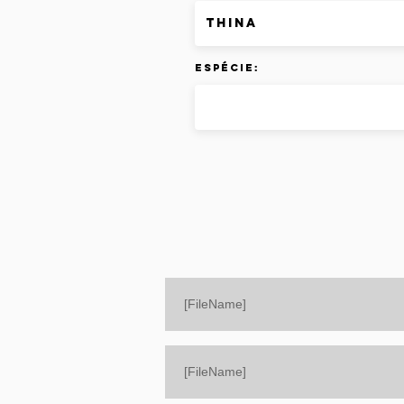
Espécie:
[FileName]
[FileName]