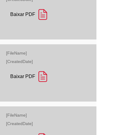
Baixar PDF
[FileName]
[CreatedDate]
Baixar PDF
[FileName]
[CreatedDate]