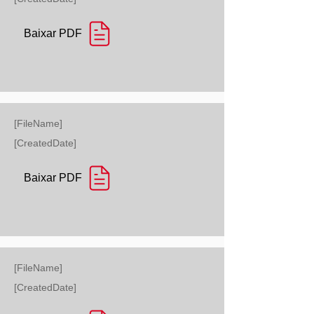
Baixar PDF
[FileName]
[CreatedDate]
Baixar PDF
[FileName]
[CreatedDate]