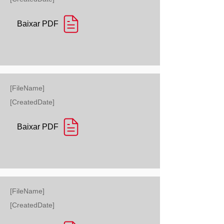
Baixar PDF
[FileName]
[CreatedDate]
Baixar PDF
[FileName]
[CreatedDate]