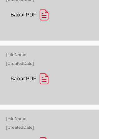
Baixar PDF
[FileName]
[CreatedDate]
Baixar PDF
[FileName]
[CreatedDate]