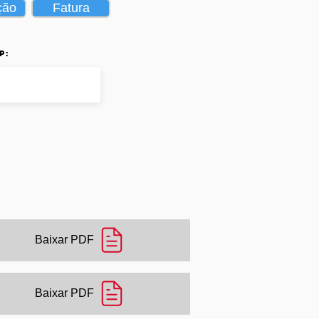
ção
Fatura
p:
Baixar PDF
Baixar PDF