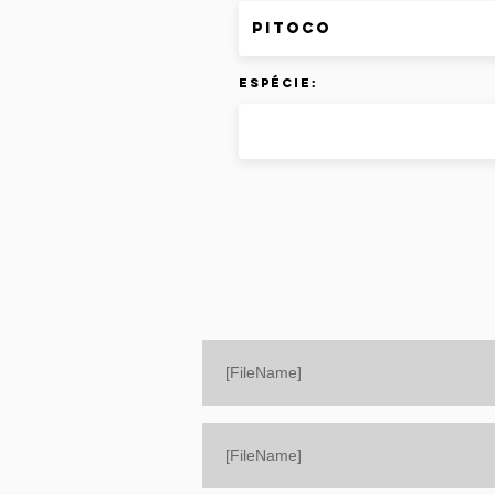
Espécie:
[FileName]
[FileName]