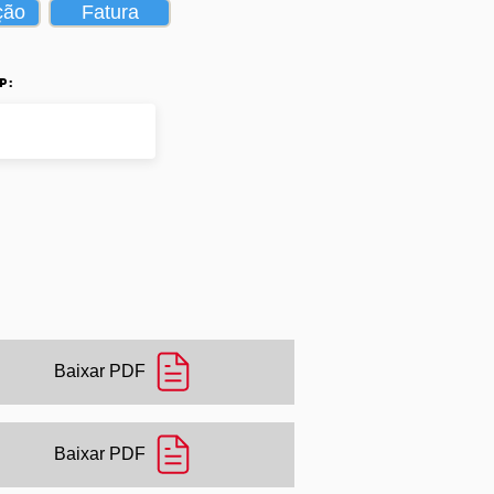
ção
Fatura
p:
Baixar PDF
Baixar PDF