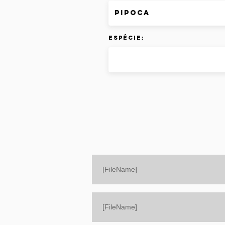
Espécie:
[FileName]
[FileName]