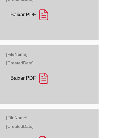
Baixar PDF
[FileName]
[CreatedDate]
Baixar PDF
[FileName]
[CreatedDate]