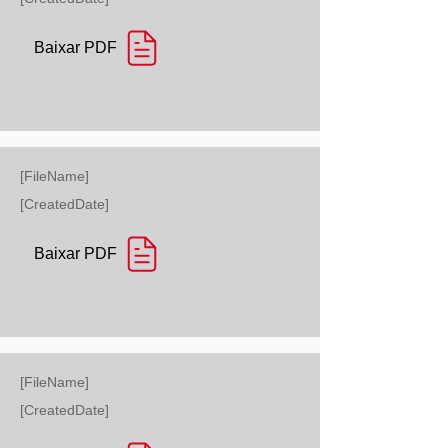
Baixar PDF
[FileName]
[CreatedDate]
Baixar PDF
[FileName]
[CreatedDate]