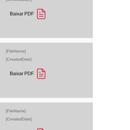
Baixar PDF
[FileName]
[CreatedDate]
Baixar PDF
[FileName]
[CreatedDate]