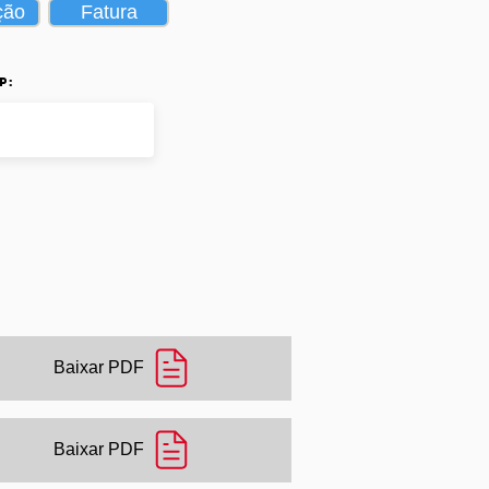
ção
Fatura
p:
Baixar PDF
Baixar PDF