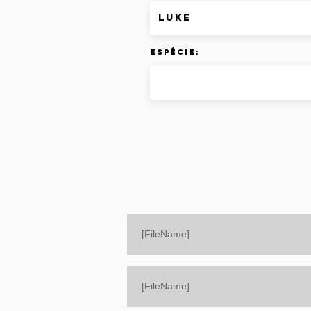
Espécie:
[FileName]
[FileName]