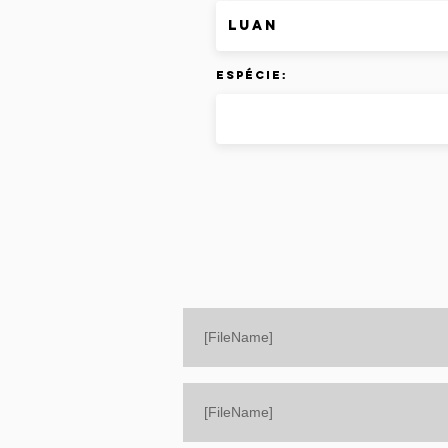
Espécie:
[FileName]
[FileName]