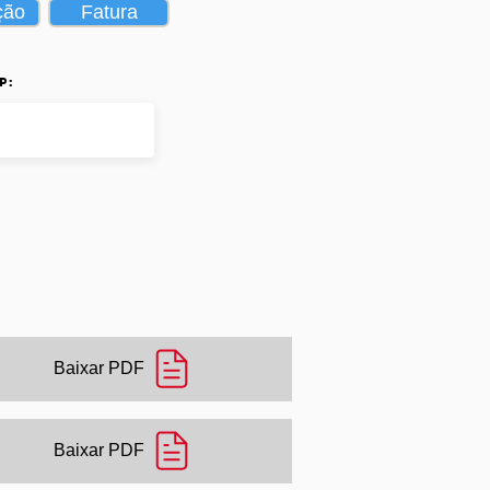
ção
Fatura
p:
Baixar PDF
Baixar PDF