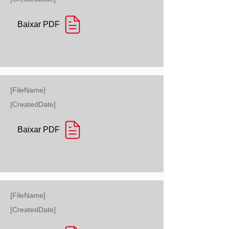
Baixar PDF
[FileName]
[CreatedDate]
Baixar PDF
[FileName]
[CreatedDate]