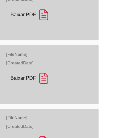
Baixar PDF
[FileName]
[CreatedDate]
Baixar PDF
[FileName]
[CreatedDate]