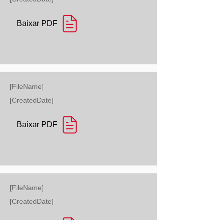
Baixar PDF
[FileName]
[CreatedDate]
Baixar PDF
[FileName]
[CreatedDate]