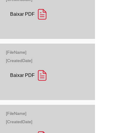
Baixar PDF
[FileName]
[CreatedDate]
Baixar PDF
[FileName]
[CreatedDate]