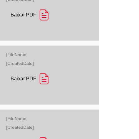
Baixar PDF
[FileName]
[CreatedDate]
Baixar PDF
[FileName]
[CreatedDate]