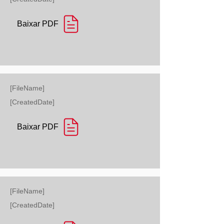
Baixar PDF
[FileName]
[CreatedDate]
Baixar PDF
[FileName]
[CreatedDate]