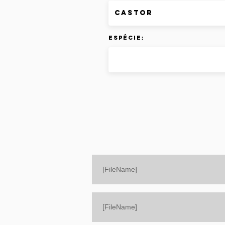
Espécie:
[FileName]
[FileName]