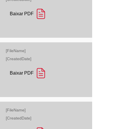
Baixar PDF
[FileName]
[CreatedDate]
Baixar PDF
[FileName]
[CreatedDate]