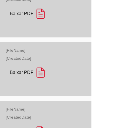
Baixar PDF
[FileName]
[CreatedDate]
Baixar PDF
[FileName]
[CreatedDate]