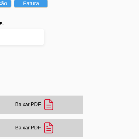
ção
Fatura
p:
Baixar PDF
Baixar PDF