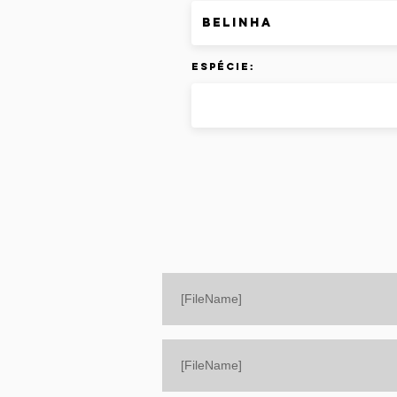
Espécie:
[FileName]
[FileName]