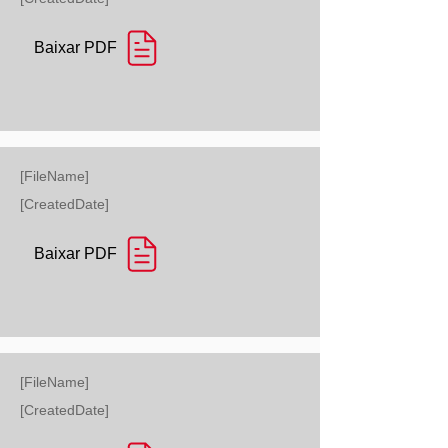
Baixar PDF
[FileName]
[CreatedDate]
Baixar PDF
[FileName]
[CreatedDate]