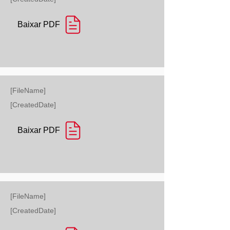
Baixar PDF
[FileName]
[CreatedDate]
Baixar PDF
[FileName]
[CreatedDate]