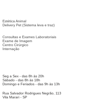
SOBRE
SERVIÇOS
Estética Animal
Delivery Pet (Sistema leva e traz)
CLÍNICA 24HS
Consultas e Exames Laboratoriais
Exame de Imagem
Centro Cirúrgico
Internação
HORÁRIO DE FUNCIONAMENTO (LOJA)
Seg a Sex - das 8h às 20h
Sábado - das 8h às 18h
Domingo e Feriados - das 9h às 13h
LOCALIZAÇÃO
Rua Salvador Rodrigues Negrão, 113
Vila Marari - SP
CONTATO
(11) 5679-5410